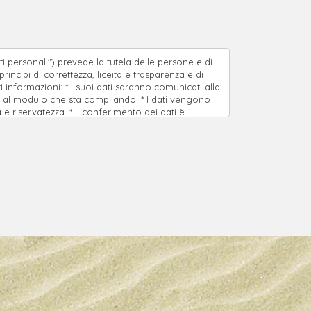
i personali") prevede la tutela delle persone e di
incipi di correttezza, liceità e trasparenza e di
ti informazioni: * I suoi dati saranno comunicati alla
ase al modulo che sta compilando. * I dati vengono
 e riservatezza. * Il conferimento dei dati è
zione del rapporto. * Il titolare del trattamento è
rticolo 7 del D. Lgs. n. 196/03 (accesso,
e A. Diaz 110 17023 Ceriale (Sv)