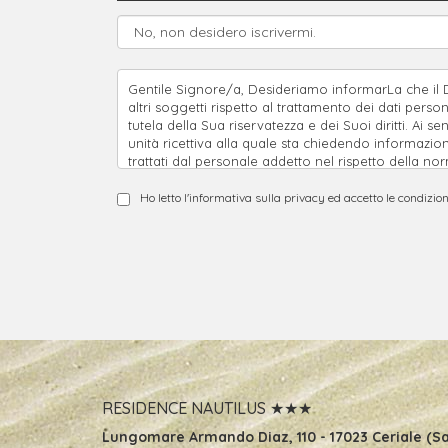
Gentile Signore/a, Desideriamo informarLa che il D.
altri soggetti rispetto al trattamento dei dati perso
tutela della Sua riservatezza e dei Suoi diritti. Ai s
unità ricettiva alla quale sta chiedendo informazion
trattati dal personale addetto nel rispetto della nor
obbligatorio per il conseguimento del fine sopra cit
Motel Nautilus di Merlo Pietro & c snc Lungomare Diaz
Ho letto l'informativa sulla privacy ed accetto le condizion
integrazione, correzione, opposizione, cancellazion
RESIDENCE NAUTILUS ★★★
Lungomare Armando Diaz, 110
-
17023 Ceriale (Sa