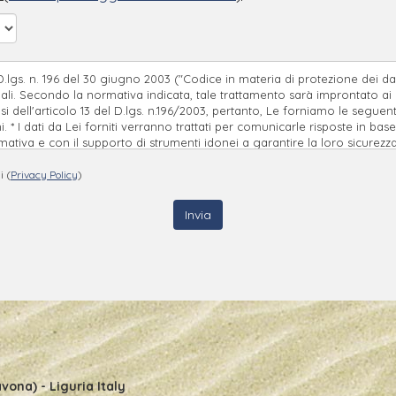
lgs. n. 196 del 30 giugno 2003 ("Codice in materia di protezione dei dat
nali. Secondo la normativa indicata, tale trattamento sarà improntato ai pr
ensi dell'articolo 13 del D.lgs. n.196/2003, pertanto, Le forniamo le seguen
i. * I dati da Lei forniti verranno trattati per comunicarle risposte in b
mativa e con il supporto di strumenti idonei a garantire la loro sicurezza
ato e l'eventuale rifiuto di fornire tali dati comporta la mancata prosecu
 110 17023 Ceriale (Sv) Gli utenti possono esercitare i diritti di cui all’a
i (
Privacy Policy
)
e definitiva dai nostri archivi) scrivendo a Residence Nautilus Lungomar
vona) - Liguria Italy