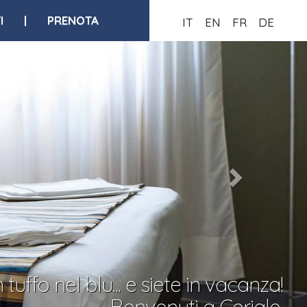
I
|
PRENOTA
IT
EN
FR
DE
 tuffo nel blu... e siete in vacanza!